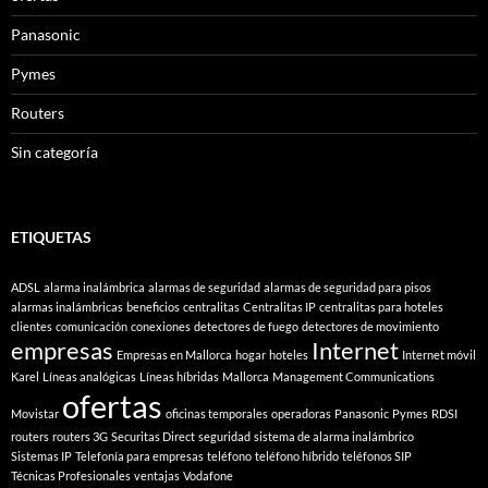
Panasonic
Pymes
Routers
Sin categoría
ETIQUETAS
ADSL
alarma inalámbrica
alarmas de seguridad
alarmas de seguridad para pisos
alarmas inalámbricas
beneficios
centralitas
Centralitas IP
centralitas para hoteles
clientes
comunicación
conexiones
detectores de fuego
detectores de movimiento
empresas
Internet
Empresas en Mallorca
hogar
hoteles
Internet móvil
Karel
Líneas analógicas
Líneas híbridas
Mallorca
Management Communications
ofertas
Movistar
oficinas temporales
operadoras
Panasonic
Pymes
RDSI
routers
routers 3G
Securitas Direct
seguridad
sistema de alarma inalámbrico
Sistemas IP
Telefonía para empresas
teléfono
teléfono híbrido
teléfonos SIP
Técnicas Profesionales
ventajas
Vodafone