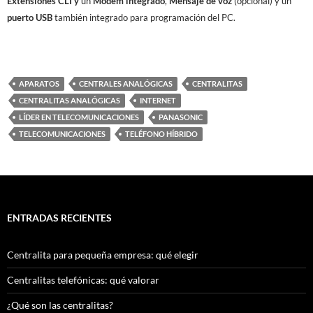
Extensiones CLI y
un
Modem integrado
,
Mensaje de voz
(opcional) y un
puerto USB
también integrado para programación del PC.
APARATOS
CENTRALES ANALÓGICAS
CENTRALITAS
CENTRALITAS ANALÓGICAS
INTERNET
LÍDER EN TELECOMUNICACIONES
PANASONIC
TELECOMUNICACIONES
TELÉFONO HÍBRIDO
ENTRADAS RECIENTES
Centralita para pequeña empresa: qué elegir
Centralitas telefónicas: qué valorar
¿Qué son las centralitas?