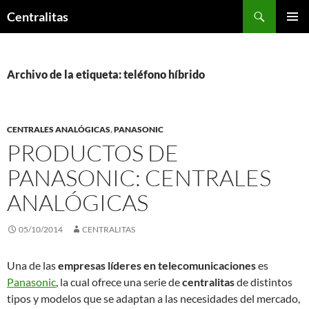
Saltar
Buscar
Centralitas
al
MENÚ
contenido
PRINCI
Archivo de la etiqueta: teléfono híbrido
CENTRALES ANALÓGICAS
,
PANASONIC
PRODUCTOS DE
PANASONIC: CENTRALES
ANALÓGICAS
05/10/2014
CENTRALITAS
Una de las
empresas líderes en telecomunicaciones
es
Panasonic
, la cual ofrece una serie de
centralitas
de distintos
tipos y modelos que se adaptan a las necesidades del mercado,